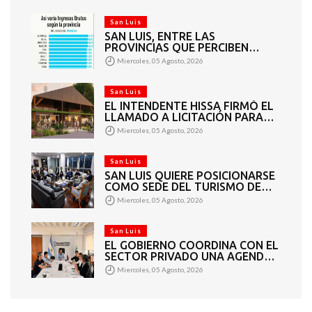
San Luis
SAN LUIS, ENTRE LAS
PROVINCIAS QUE PERCIBEN
TASAS MÁS BAJAS DE INGRESOS
Miercoles, 05 Agosto, 2026
BRUTOS
San Luis
EL INTENDENTE HISSA FIRMÓ EL
LLAMADO A LICITACIÓN PARA
CONSTRUIR EL PASEO
Miercoles, 05 Agosto, 2026
FERROVIARIO PARA
EMPRENDEDORES Y
VENDEDORES
San Luis
SAN LUIS QUIERE POSICIONARSE
COMO SEDE DEL TURISMO DE
REUNIONES
Miercoles, 05 Agosto, 2026
San Luis
EL GOBIERNO COORDINA CON EL
SECTOR PRIVADO UNA AGENDA
DE GRANDES EVENTOS
Miercoles, 05 Agosto, 2026