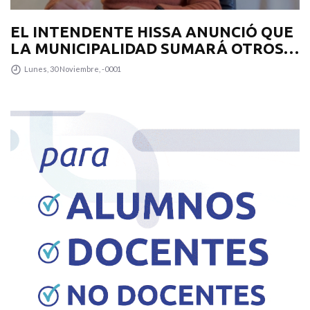
EL INTENDENTE HISSA ANUNCIÓ QUE
LA MUNICIPALIDAD SUMARÁ OTROS
12 COLECTIVOS 0KM PARA
Lunes, 30 Noviembre, -0001
TRANSPUNTANO Y UN CAMIÓN
RECOLECTOR