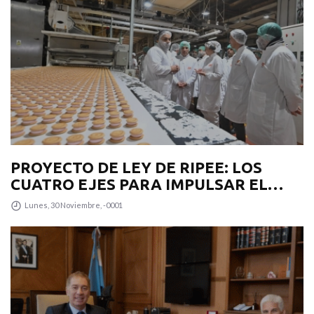
PROYECTO DE LEY DE RIPEE: LOS
CUATRO EJES PARA IMPULSAR EL
DESARROLLO PRODUCTIVO EN LA
Lunes, 30 Noviembre, -0001
PROVINCIA