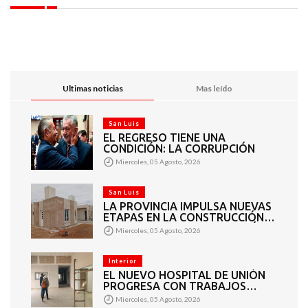
Ultimas noticias
Mas leído
San Luis
EL REGRESO TIENE UNA
CONDICIÓN: LA CORRUPCIÓN
Miercoles, 05 Agosto, 2026
San Luis
LA PROVINCIA IMPULSA NUEVAS
ETAPAS EN LA CONSTRUCCIÓN
DE VIVIENDAS EN PUEYRREDÓN
Miercoles, 05 Agosto, 2026
Interior
EL NUEVO HOSPITAL DE UNIÓN
PROGRESA CON TRABAJOS
INTERIORES Y EXTERIORES
Miercoles, 05 Agosto, 2026