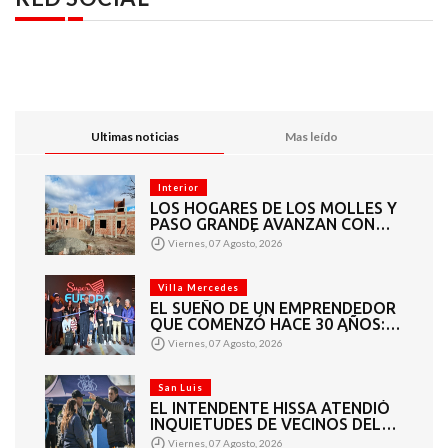
Ultimas noticias
Mas leído
Interior
LOS HOGARES DE LOS MOLLES Y
PASO GRANDE AVANZAN CON
MAMPOSTERÍA E
Viernes, 07 Agosto, 2026
INSTALACIONES
Villa Mercedes
EL SUEÑO DE UN EMPRENDEDOR
QUE COMENZÓ HACE 30 AÑOS:
SUPER EUROPA INAUGURÓ SU
Viernes, 07 Agosto, 2026
CUARTA SUCURSAL EN VILLA
MERCEDES
San Luis
EL INTENDENTE HISSA ATENDIÓ
INQUIETUDES DE VECINOS DEL
BARRIO AMPPARE
Viernes, 07 Agosto, 2026