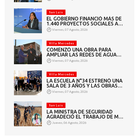
San Luis
EL GOBIERNO FINANCIÓ MÁS DE
1.440 PROYECTOS SOCIALES A
2.200 ENTIDADES DE TODA LA
Viernes, 07 Agosto, 2026
PROVINCIA
Villa Mercedes
COMENZÓ UNA OBRA PARA
AMPLIAR LAS REDES DE AGUA
POTABLE Y CLOACAS EN VILLA
Viernes, 07 Agosto, 2026
MERCEDES
Villa Mercedes
LA ESCUELA N°34 ESTRENÓ UNA
SALA DE 3 AÑOS Y LAS OBRAS
QUE PERMITEN COMPLETAR EL
Viernes, 07 Agosto, 2026
CICLO SECUNDARIO
San Luis
LA MINISTRA DE SEGURIDAD
AGRADECIÓ EL TRABAJO DE MÁS
DE 200 EFECTIVOS QUE
Jueves, 06 Agosto, 2026
PARTICIPARON EN LA BÚSQUEDA
DE DARÍO CUELLO