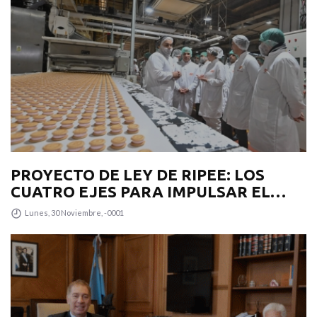
PROYECTO DE LEY DE RIPEE: LOS
CUATRO EJES PARA IMPULSAR EL
DESARROLLO PRODUCTIVO EN LA
Lunes, 30 Noviembre, -0001
PROVINCIA