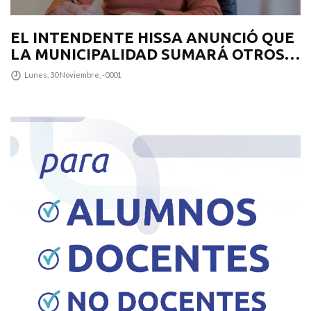
EL INTENDENTE HISSA ANUNCIÓ QUE
LA MUNICIPALIDAD SUMARÁ OTROS
12 COLECTIVOS 0KM PARA
Lunes, 30 Noviembre, -0001
TRANSPUNTANO Y UN CAMIÓN
RECOLECTOR