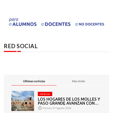
RED SOCIAL
Ultimas noticias
Mas leído
Interior
LOS HOGARES DE LOS MOLLES Y
PASO GRANDE AVANZAN CON
MAMPOSTERÍA E
Viernes, 07 Agosto, 2026
INSTALACIONES