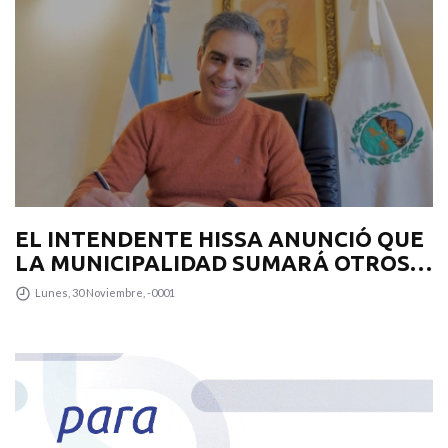
EL INTENDENTE HISSA ANUNCIÓ QUE
LA MUNICIPALIDAD SUMARÁ OTROS
12 COLECTIVOS 0KM PARA
Lunes, 30 Noviembre, -0001
TRANSPUNTANO Y UN CAMIÓN
RECOLECTOR