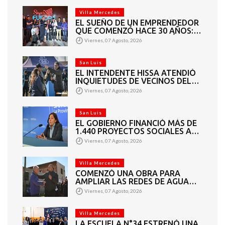
Villa Mercedes
EL SUEÑO DE UN EMPRENDEDOR
QUE COMENZÓ HACE 30 AÑOS:
SUPER EUROPA INAUGURÓ SU
Viernes, 07 Agosto, 2026
CUARTA SUCURSAL EN VILLA
MERCEDES
San Luis
EL INTENDENTE HISSA ATENDIÓ
INQUIETUDES DE VECINOS DEL
BARRIO AMPPARE
Viernes, 07 Agosto, 2026
San Luis
EL GOBIERNO FINANCIÓ MÁS DE
1.440 PROYECTOS SOCIALES A
2.200 ENTIDADES DE TODA LA
Viernes, 07 Agosto, 2026
PROVINCIA
Villa Mercedes
COMENZÓ UNA OBRA PARA
AMPLIAR LAS REDES DE AGUA
POTABLE Y CLOACAS EN VILLA
Viernes, 07 Agosto, 2026
MERCEDES
Villa Mercedes
LA ESCUELA N°34 ESTRENÓ UNA