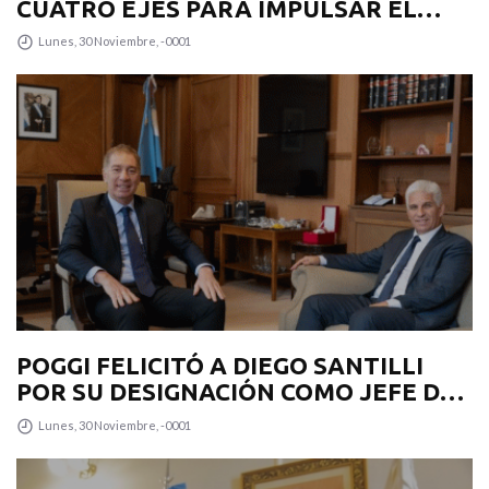
CUATRO EJES PARA IMPULSAR EL
DESARROLLO PRODUCTIVO EN LA
Lunes, 30 Noviembre, -0001
PROVINCIA
POGGI FELICITÓ A DIEGO SANTILLI
POR SU DESIGNACIÓN COMO JEFE DE
GABINETE
Lunes, 30 Noviembre, -0001