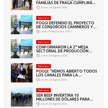
FAMILIAS DE FRAGA CUMPLIRÁN
EL SUEÑO DE LA CASA PROPIA
Jueves, 06 Agosto, 2026
San Luis
POGGI DEFENDIÓ EL PROYECTO
DE CONSORCIOS CAMINEROS Y
APUNTÓ A LOS DIPUTADOS QUE
Lunes, 30 Noviembre, -0001
VOTARON EN CONTRA: “ESTO
BENEFICIA A TODOS”
San Luis
CONFORMARON LA 2° MESA
SECTORIAL DE PRODUCCIÓN
FRUTIHORTÍCOLA Y
Jueves, 06 Agosto, 2026
PRODUCCIÓN FAMILIAR
San Luis
POGGI: “HEMOS ABIERTO TODOS
LOS CANALES PARA LA
ARTICULACIÓN DE LOS
Jueves, 06 Agosto, 2026
SECTORES PÚBLICO Y PRIVADO”
San Luis
SER BEEF INVERTIRÁ 10
MILLONES DE DÓLARES PARA
CONVERTIR RESIDUOS
Jueves, 06 Agosto, 2026
GANADEROS EN ENERGÍA