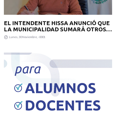
EL INTENDENTE HISSA ANUNCIÓ QUE
LA MUNICIPALIDAD SUMARÁ OTROS
12 COLECTIVOS 0KM PARA
Lunes, 30 Noviembre, -0001
TRANSPUNTANO Y UN CAMIÓN
RECOLECTOR