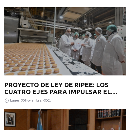
PROYECTO DE LEY DE RIPEE: LOS
CUATRO EJES PARA IMPULSAR EL
DESARROLLO PRODUCTIVO EN LA
Lunes, 30 Noviembre, -0001
PROVINCIA