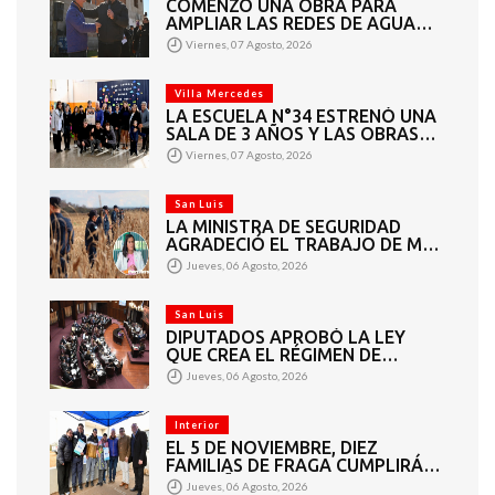
COMENZÓ UNA OBRA PARA
AMPLIAR LAS REDES DE AGUA
POTABLE Y CLOACAS EN VILLA
Viernes, 07 Agosto, 2026
MERCEDES
Villa Mercedes
LA ESCUELA N°34 ESTRENÓ UNA
SALA DE 3 AÑOS Y LAS OBRAS
QUE PERMITEN COMPLETAR EL
Viernes, 07 Agosto, 2026
CICLO SECUNDARIO
San Luis
LA MINISTRA DE SEGURIDAD
AGRADECIÓ EL TRABAJO DE MÁS
DE 200 EFECTIVOS QUE
Jueves, 06 Agosto, 2026
PARTICIPARON EN LA BÚSQUEDA
DE DARÍO CUELLO
San Luis
DIPUTADOS APROBÓ LA LEY
QUE CREA EL RÉGIMEN DE
CONSORCIOS PARA GESTIONAR
Jueves, 06 Agosto, 2026
EL MANTENIMIENTO 4460
KILÓMETROS DE CAMINOS
RURALES
Interior
EL 5 DE NOVIEMBRE, DIEZ
FAMILIAS DE FRAGA CUMPLIRÁN
EL SUEÑO DE LA CASA PROPIA
Jueves, 06 Agosto, 2026