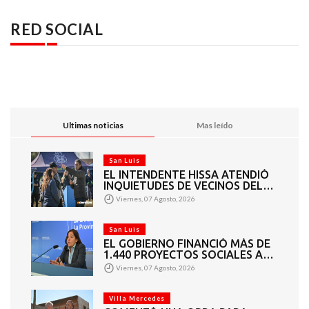
RED SOCIAL
Ultimas noticias
Mas leído
San Luis
EL INTENDENTE HISSA ATENDIÓ
INQUIETUDES DE VECINOS DEL
BARRIO AMPPARE
Viernes, 07 Agosto, 2026
San Luis
EL GOBIERNO FINANCIÓ MÁS DE
1.440 PROYECTOS SOCIALES A
2.200 ENTIDADES DE TODA LA
Viernes, 07 Agosto, 2026
PROVINCIA
Villa Mercedes