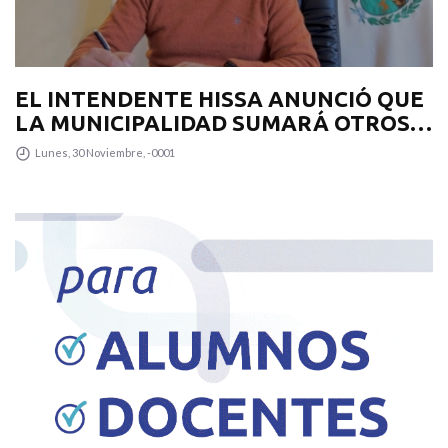
EL INTENDENTE HISSA ANUNCIÓ QUE
LA MUNICIPALIDAD SUMARÁ OTROS
12 COLECTIVOS 0KM PARA
Lunes, 30 Noviembre, -0001
TRANSPUNTANO Y UN CAMIÓN
RECOLECTOR