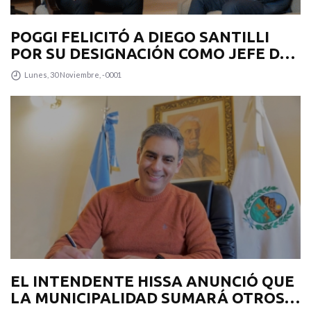
POGGI FELICITÓ A DIEGO SANTILLI
POR SU DESIGNACIÓN COMO JEFE DE
GABINETE
Lunes, 30 Noviembre, -0001
EL INTENDENTE HISSA ANUNCIÓ QUE
LA MUNICIPALIDAD SUMARÁ OTROS