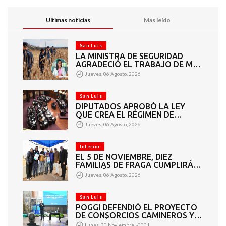
Ultimas noticias
Mas leído
San Luis
LA MINISTRA DE SEGURIDAD
AGRADECIÓ EL TRABAJO DE MÁS
DE 200 EFECTIVOS QUE
Jueves, 06 Agosto, 2026
PARTICIPARON EN LA BÚSQUEDA
DE DARÍO CUELLO
San Luis
DIPUTADOS APROBÓ LA LEY
QUE CREA EL RÉGIMEN DE
CONSORCIOS PARA GESTIONAR
Jueves, 06 Agosto, 2026
EL MANTENIMIENTO 4460
KILÓMETROS DE CAMINOS
RURALES
Interior
EL 5 DE NOVIEMBRE, DIEZ
FAMILIAS DE FRAGA CUMPLIRÁN
EL SUEÑO DE LA CASA PROPIA
Jueves, 06 Agosto, 2026
San Luis
POGGI DEFENDIÓ EL PROYECTO
DE CONSORCIOS CAMINEROS Y
APUNTÓ A LOS DIPUTADOS QUE
Lunes, 30 Noviembre, -0001