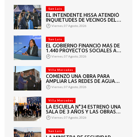
MERCEDES
San Luis
EL INTENDENTE HISSA ATENDIÓ
INQUIETUDES DE VECINOS DEL
BARRIO AMPPARE
Viernes, 07 Agosto, 2026
San Luis
EL GOBIERNO FINANCIÓ MÁS DE
1.440 PROYECTOS SOCIALES A
2.200 ENTIDADES DE TODA LA
Viernes, 07 Agosto, 2026
PROVINCIA
Villa Mercedes
COMENZÓ UNA OBRA PARA
AMPLIAR LAS REDES DE AGUA
POTABLE Y CLOACAS EN VILLA
Viernes, 07 Agosto, 2026
MERCEDES
Villa Mercedes
LA ESCUELA N°34 ESTRENÓ UNA
SALA DE 3 AÑOS Y LAS OBRAS
QUE PERMITEN COMPLETAR EL
Viernes, 07 Agosto, 2026
CICLO SECUNDARIO
San Luis