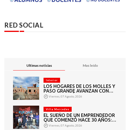
RED SOCIAL
Ultimas noticias
Mas leído
Interior
LOS HOGARES DE LOS MOLLES Y
PASO GRANDE AVANZAN CON
MAMPOSTERÍA E
Viernes, 07 Agosto, 2026
INSTALACIONES
Villa Mercedes
EL SUEÑO DE UN EMPRENDEDOR
QUE COMENZÓ HACE 30 AÑOS:
SUPER EUROPA INAUGURÓ SU
Viernes, 07 Agosto, 2026
CUARTA SUCURSAL EN VILLA