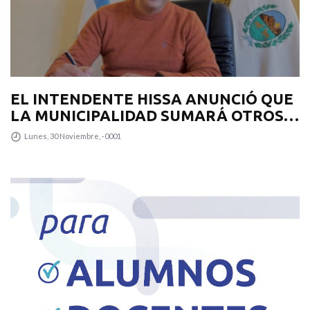
EL INTENDENTE HISSA ANUNCIÓ QUE
LA MUNICIPALIDAD SUMARÁ OTROS
12 COLECTIVOS 0KM PARA
Lunes, 30 Noviembre, -0001
TRANSPUNTANO Y UN CAMIÓN
RECOLECTOR