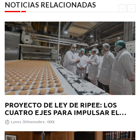
NOTICIAS RELACIONADAS
PROYECTO DE LEY DE RIPEE: LOS
CUATRO EJES PARA IMPULSAR EL
DESARROLLO PRODUCTIVO EN LA
Lunes, 30 Noviembre, -0001
PROVINCIA