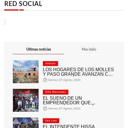
RED SOCIAL
Ultimas noticias
Mas leído
Interior
LOS HOGARES DE LOS MOLLES
Y PASO GRANDE AVANZAN CON
MAMPOSTERÍA E
Viernes, 07 Agosto, 2026
INSTALACIONES
Villa Mercedes
EL SUEÑO DE UN
EMPRENDEDOR QUE
COMENZÓ HACE 30 AÑOS:
Viernes, 07 Agosto, 2026
SUPER EUROPA INAUGURÓ SU
CUARTA SUCURSAL EN VILLA
MERCEDES
San Luis
EL INTENDENTE HISSA