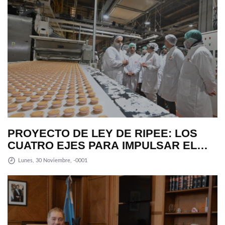
PROYECTO DE LEY DE RIPEE: LOS
CUATRO EJES PARA IMPULSAR EL
DESARROLLO PRODUCTIVO EN LA
Lunes, 30 Noviembre, -0001
PROVINCIA