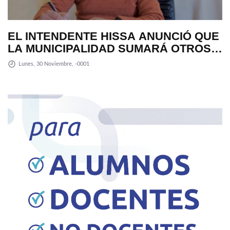
EL INTENDENTE HISSA ANUNCIÓ QUE
LA MUNICIPALIDAD SUMARÁ OTROS
12 COLECTIVOS 0KM PARA
Lunes, 30 Noviembre, -0001
TRANSPUNTANO Y UN CAMIÓN
RECOLECTOR