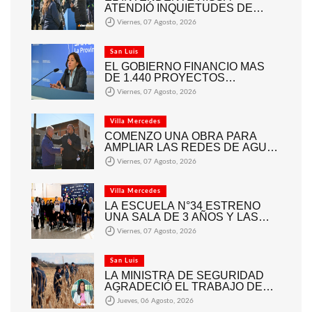
ATENDIÓ INQUIETUDES DE
VECINOS DEL BARRIO
Viernes, 07 Agosto, 2026
AMPPARE
San Luis
EL GOBIERNO FINANCIÓ MÁS
DE 1.440 PROYECTOS
SOCIALES A 2.200 ENTIDADES
Viernes, 07 Agosto, 2026
DE TODA LA PROVINCIA
Villa Mercedes
COMENZÓ UNA OBRA PARA
AMPLIAR LAS REDES DE AGUA
POTABLE Y CLOACAS EN VILLA
Viernes, 07 Agosto, 2026
MERCEDES
Villa Mercedes
LA ESCUELA N°34 ESTRENÓ
UNA SALA DE 3 AÑOS Y LAS
OBRAS QUE PERMITEN
Viernes, 07 Agosto, 2026
COMPLETAR EL CICLO
SECUNDARIO
San Luis
LA MINISTRA DE SEGURIDAD
AGRADECIÓ EL TRABAJO DE
MÁS DE 200 EFECTIVOS QUE
Jueves, 06 Agosto, 2026
PARTICIPARON EN LA