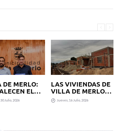
A DE MERLO:
LAS VIVIENDAS DE
LA
ALECEN EL
VILLA DE MERLO
VI
AJO JUNTO
AVANZAN CON
AV
30 Julio, 2026
Jueves, 16 Julio, 2026
Ju
LA
NUEVAS ETAPAS
NU
CIPALIDAD
CONSTRUCTIVAS E
CO
 POTENCIAR
INFRAESTRUCTURA
IN
URISMO
VIAL
VI