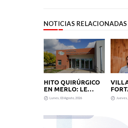
NOTICIAS RELACIONADAS
E
HITO QUIRÚRGICO
VILL
RE EL
EN MERLO: LE
FORT
NADOR
EXTIRPARON EL
TRAB
nio, 2026
Lunes, 03 Agosto, 2026
Jueves, 
ARÁ LAS
BAZO A UNA
CON 
ENDAS DE
PACIENTE CON UN
MUNI
A DE
PROCEDIMIENTO
PARA
INÉDITO
EL T