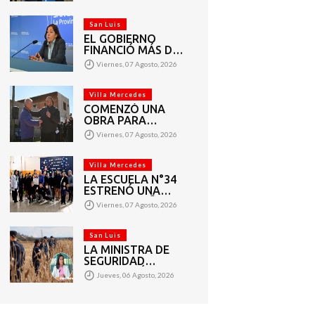
VECINOS DEL
BARRIO AMPPARE
San Luis
EL GOBIERNO
FINANCIÓ MÁS DE
1.440 PROYECTOS
Viernes, 07 Agosto, 2026
SOCIALES A 2.200
ENTIDADES DE
TODA LA
Villa Mercedes
PROVINCIA
COMENZÓ UNA
OBRA PARA
AMPLIAR LAS
Viernes, 07 Agosto, 2026
REDES DE AGUA
POTABLE Y
CLOACAS EN VILLA
Villa Mercedes
MERCEDES
LA ESCUELA N°34
ESTRENÓ UNA
SALA DE 3 AÑOS Y
Viernes, 07 Agosto, 2026
LAS OBRAS QUE
PERMITEN
COMPLETAR EL
San Luis
CICLO
LA MINISTRA DE
SECUNDARIO
SEGURIDAD
AGRADECIÓ EL
Jueves, 06 Agosto, 2026
TRABAJO DE MÁS
DE 200 EFECTIVOS
QUE