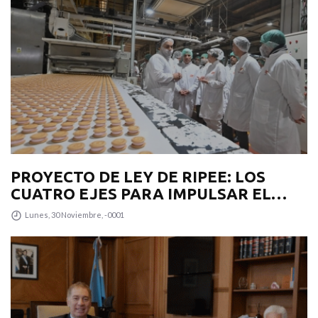
PROYECTO DE LEY DE RIPEE: LOS
CUATRO EJES PARA IMPULSAR EL
DESARROLLO PRODUCTIVO EN LA
Lunes, 30 Noviembre, -0001
PROVINCIA