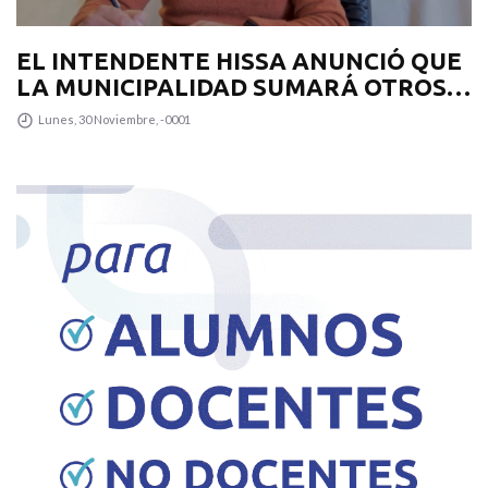
EL INTENDENTE HISSA ANUNCIÓ QUE
LA MUNICIPALIDAD SUMARÁ OTROS
12 COLECTIVOS 0KM PARA
Lunes, 30 Noviembre, -0001
TRANSPUNTANO Y UN CAMIÓN
RECOLECTOR