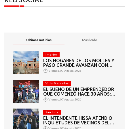
Ultimas noticias
Mas leído
Interior
LOS HOGARES DE LOS MOLLES Y
PASO GRANDE AVANZAN CON
MAMPOSTERÍA E
Viernes, 07 Agosto, 2026
INSTALACIONES
Villa Mercedes
EL SUEÑO DE UN EMPRENDEDOR
QUE COMENZÓ HACE 30 AÑOS:
SUPER EUROPA INAUGURÓ SU
Viernes, 07 Agosto, 2026
CUARTA SUCURSAL EN VILLA
MERCEDES
San Luis
EL INTENDENTE HISSA ATENDIÓ
INQUIETUDES DE VECINOS DEL
BARRIO AMPPARE
Viernes, 07 Agosto, 2026