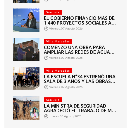
San Luis
EL GOBIERNO FINANCIÓ MÁS DE
1.440 PROYECTOS SOCIALES A
2.200 ENTIDADES DE TODA LA
Viernes, 07 Agosto, 2026
PROVINCIA
Villa Mercedes
COMENZÓ UNA OBRA PARA
AMPLIAR LAS REDES DE AGUA
POTABLE Y CLOACAS EN VILLA
Viernes, 07 Agosto, 2026
MERCEDES
Villa Mercedes
LA ESCUELA N°34 ESTRENÓ UNA
SALA DE 3 AÑOS Y LAS OBRAS
QUE PERMITEN COMPLETAR EL
Viernes, 07 Agosto, 2026
CICLO SECUNDARIO
San Luis
LA MINISTRA DE SEGURIDAD
AGRADECIÓ EL TRABAJO DE MÁS
DE 200 EFECTIVOS QUE
Jueves, 06 Agosto, 2026
PARTICIPARON EN LA BÚSQUEDA
DE DARÍO CUELLO