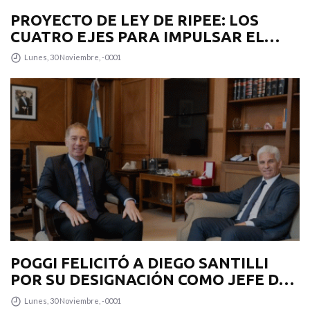
PROYECTO DE LEY DE RIPEE: LOS
CUATRO EJES PARA IMPULSAR EL
DESARROLLO PRODUCTIVO EN LA
Lunes, 30 Noviembre, -0001
PROVINCIA
POGGI FELICITÓ A DIEGO SANTILLI
POR SU DESIGNACIÓN COMO JEFE DE
GABINETE
Lunes, 30 Noviembre, -0001