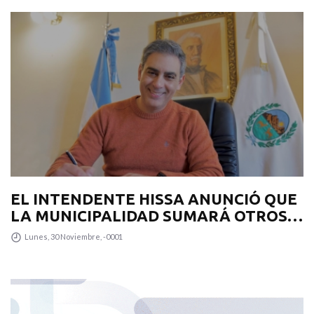
EL INTENDENTE HISSA ANUNCIÓ QUE
LA MUNICIPALIDAD SUMARÁ OTROS
12 COLECTIVOS 0KM PARA
Lunes, 30 Noviembre, -0001
TRANSPUNTANO Y UN CAMIÓN
RECOLECTOR