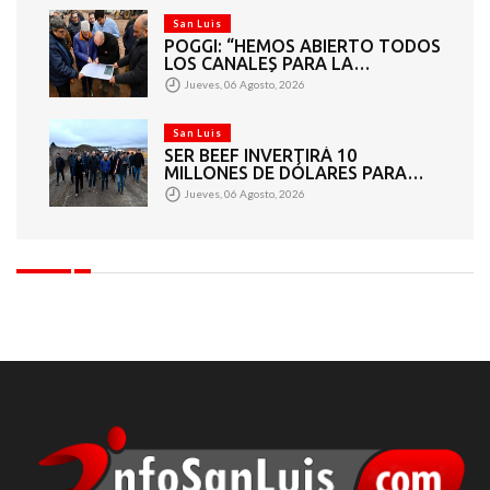
San Luis
POGGI: “HEMOS ABIERTO TODOS
LOS CANALES PARA LA
ARTICULACIÓN DE LOS
Jueves, 06 Agosto, 2026
SECTORES PÚBLICO Y PRIVADO”
San Luis
SER BEEF INVERTIRÁ 10
MILLONES DE DÓLARES PARA
CONVERTIR RESIDUOS
Jueves, 06 Agosto, 2026
GANADEROS EN ENERGÍA
ELÉCTRICA PARA LA PROVINCIA